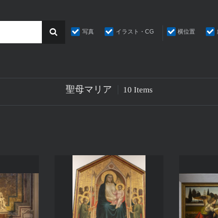
写真
イラスト・CG
横位置
聖母マリア
10 Items