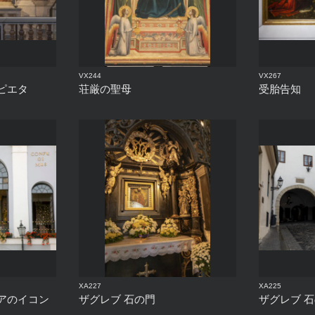
VX244
VX267
ピエタ
荘厳の聖母
受胎告知
XA227
XA225
アのイコン
ザグレブ 石の門
ザグレブ 