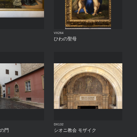
VX264
ひわの聖母
DX132
石の門
シオニ教会 モザイク