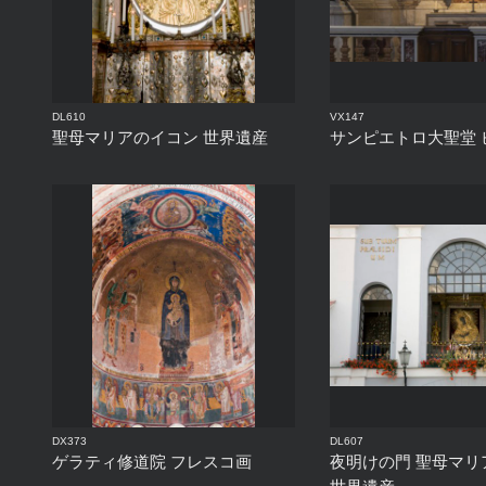
DL610
VX147
聖母マリアのイコン 世界遺産
サンピエトロ大聖堂 
DX373
DL607
ゲラティ修道院 フレスコ画
夜明けの門 聖母マリ