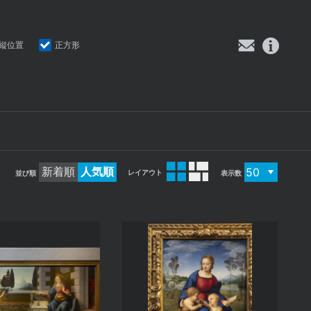
縦位置
正方形
新着順
人気順
レイアウト
並び順
表示数