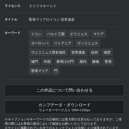
ライセンス
ライツマネージド
タイトル
聖母マリアのイコン 世界遺産
キーワード
イコン
バルト三国
ビリニュス
マリア
ヨーロッパ
リトアニア
ヴィリニュス
ヴュリニュス歴史地区
世界遺産
信仰
城壁
城門
外国
夜明けの門
屋内
建物
聖母
聖母マリア
門
この作品について問い合わせる
カンプデータ・ダウンロード
ウォーターマーク入り 1800×1200px
※キャプションやキーワードの正確性には最大限の注意を払っておりますが、ご使
用の際にはお客様の責任において確認をお願いいたしております。
※サイトに掲載されている全てのストックフォトは法律により保護されています。