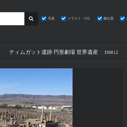
写真
イラスト・CG
横位置
ティムガット遺跡 円形劇場 世界遺産
DS812