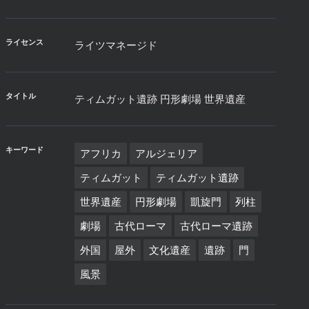
ライセンス
ライツマネージド
タイトル
ティムガット遺跡 円形劇場 世界遺産
キーワード
アフリカ
アルジェリア
ティムガット
ティムガット遺跡
世界遺産
円形劇場
凱旋門
列柱
劇場
古代ローマ
古代ローマ遺跡
外国
屋外
文化遺産
遺跡
門
風景