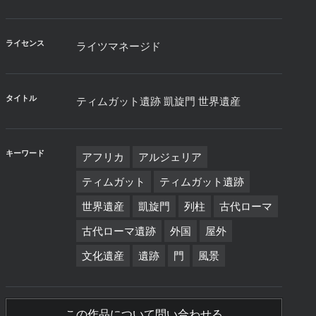
ライセンス
ライツマネージド
タイトル
ティムガット遺跡 凱旋門 世界遺産
キーワード
アフリカ
アルジェリア
ティムガット
ティムガット遺跡
世界遺産
凱旋門
列柱
古代ローマ
古代ローマ遺跡
外国
屋外
文化遺産
遺跡
門
風景
この作品について問い合わせる