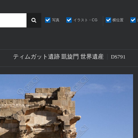
写真
イラスト・CG
横位置
ティムガット遺跡 凱旋門 世界遺産
DS791