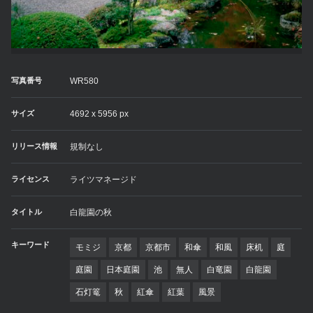
写真番号
WR580
サイズ
4692 x 5956 px
リリース情報
規制なし
ライセンス
ライツマネージド
タイトル
白龍園の秋
キーワード
モミジ
京都
京都市
和傘
和風
床机
庭
庭園
日本庭園
池
無人
白竜園
白龍園
石灯篭
秋
紅傘
紅葉
風景