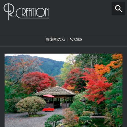
白龍園の秋
WR580