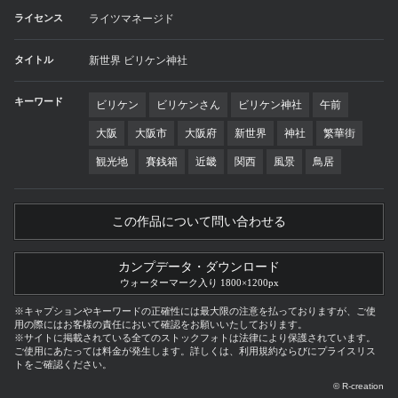
ライセンス
ライツマネージド
タイトル
新世界 ビリケン神社
キーワード
ビリケン
ビリケンさん
ビリケン神社
午前
大阪
大阪市
大阪府
新世界
神社
繁華街
観光地
賽銭箱
近畿
関西
風景
鳥居
この作品について問い合わせる
カンプデータ・ダウンロード
ウォーターマーク入り 1800×1200px
※キャプションやキーワードの正確性には最大限の注意を払っておりますが、ご使
用の際にはお客様の責任において確認をお願いいたしております。
※サイトに掲載されている全てのストックフォトは法律により保護されています。
ご使用にあたっては料金が発生します。詳しくは、利用規約ならびにプライスリス
トをご確認ください。
© R-creation