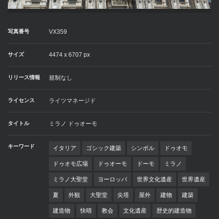
写真番号
VX359
サイズ
4474 x 6707 px
リリース情報
規制なし
ライセンス
ライツマネージド
タイトル
ミラノ ドゥオーモ
キーワード
イタリア
ゴシック建築
シンボル
ドゥオモ
ドゥオモ広場
ドゥオーモ
ドーモ
ミラノ
ミラノ大聖堂
ヨーロッパ
世界文化遺産
世界遺産
夏
外観
大聖堂
尖塔
屋外
建物
建築
建造物
快晴
教会
文化遺産
歴史的建造物