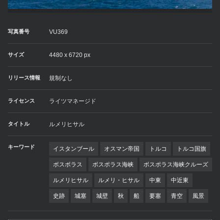
写真番号
VU369
サイズ
4480 x 6720 px
リリース情報
規制なし
ライセンス
ライツマネージド
タイトル
ルメリヒサル
キーワード
イスタンブール
オスマン帝国
トルコ
トルコ国旗
ボスボラス
ボスポラス海峡
ボスポラス海峡クルーズ
ルメリヒサル
ルメリ・ヒサル
中東
中近東
史跡
城塞
城壁
秋
船
要塞
青空
風景