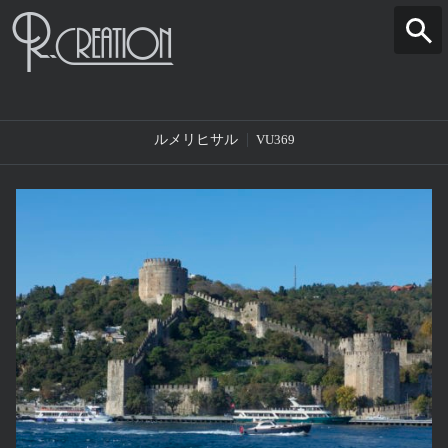
ルメリヒサル
VU369