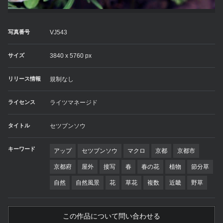
写真番号
VJ543
サイズ
3840 x 5760 px
リリース情報
規制なし
ライセンス
ライツマネージド
タイトル
セツブンソウ
キーワード
アップ
セツブンソウ
マクロ
京都
京都市
京都府
屋外
接写
春
春の花
植物
節分草
自然
自然風景
花
草花
複数
近畿
野草
この作品について問い合わせる