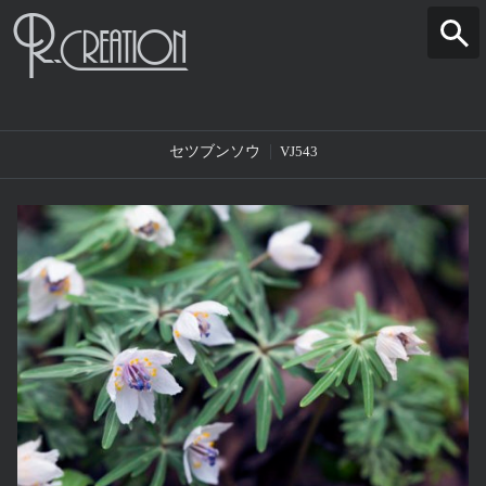
セツブンソウ
VJ543