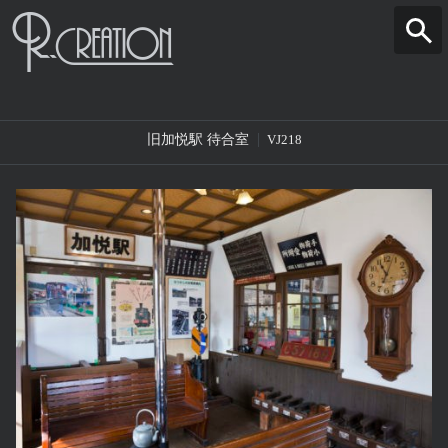
旧加悦駅 待合室
VJ218