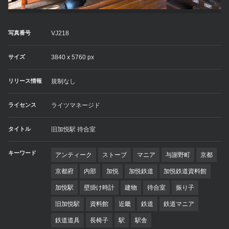
写真番号
VJ218
サイズ
3840 x 5760 px
リリース情報
規制なし
ライセンス
ライツマネージド
タイトル
旧加悦駅 待合室
キーワード
アンティーク
ストーブ
マニア
与謝野町
京都
京都府
内部
加悦
加悦鉄道
加悦鉄道資料館
加悦駅
壁掛け時計
建物
待合室
振り子
旧加悦駅
資料館
近畿
鉄道
鉄道マニア
鉄道道具
長椅子
駅
駅舎