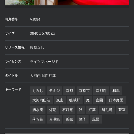
写真番号
VJ094
サイズ
3840 x 5760 px
リリース情報
規制なし
ライセンス
ライツマネージド
タイトル
大河内山荘 紅葉
キーワード
もみじ
モミジ
京都
京都市
京都府
和風
大河内山荘
嵐山
嵯峨野
庭
庭園
日本庭園
滴水庵
灯篭
石灯篭
秋
紅葉
緋毛氈
茶室
落ち葉
赤毛氈
近畿
障子
風景