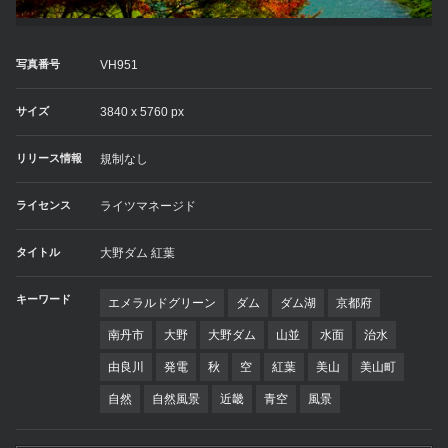
写真番号
VH951
サイズ
3840 x 5760 px
リリース情報
規制なし
ライセンス
ライツマネージド
タイトル
大野ダム 紅葉
キーワード
エメラルドグリーン
ダム
ダム湖
京都府
南丹市
大野
大野ダム
山並
水面
治水
由良川
発電
秋
空
紅葉
美山
美山町
自然
自然風景
近畿
青空
風景