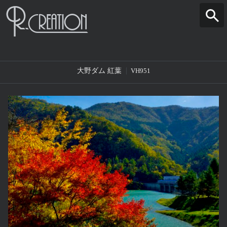
大野ダム 紅葉
VH951