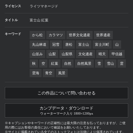
ライセンス
ライツマネージド
タイトル
富士山 紅葉
キーワード
から松
カラマツ
世界文化遺産
世界遺産
丸山林道
冠雪
唐松
富士山
富士川町
山
山並み
山梨
山梨県
文化遺産
晴天
甲信越
秋
空
紅葉
自然
自然風景
雪
雪山
雲
雲海
青空
風景
この作品について問い合わせる
カンプデータ・ダウンロード
ウォーターマーク入り 1800×1200px
※キャプションやキーワードの正確性には最大限の注意を払っておりますが、ご使
用の際にはお客様の責任において確認をお願いいたしております。
※サイトに掲載されている全てのストックフォトは法律により保護されています。