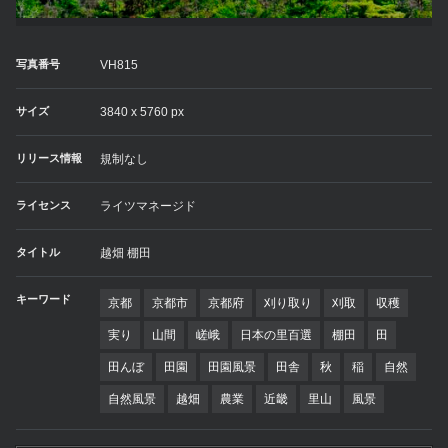
写真番号
VH815
サイズ
3840 x 5760 px
リリース情報
規制なし
ライセンス
ライツマネージド
タイトル
越畑 棚田
キーワード
京都
京都市
京都府
刈り取り
刈取
収穫
実り
山間
嵯峨
日本の里百選
棚田
田
田んぼ
田園
田園風景
田舎
秋
稲
自然
自然風景
越畑
農業
近畿
里山
風景