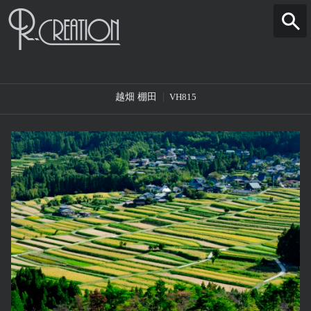
越畑 棚田
VH815