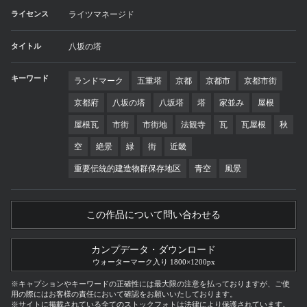
ライセンス
ライツマネージド
タイトル
八坂の塔
キーワード
ランドマーク
五重塔
京都
京都市
京都市街
京都府
八坂の塔
八坂塔
塔
家並み
屋根
屋根瓦
市街
市街地
法観寺
瓦
瓦屋根
秋
空
絶景
緑
街
近畿
重要伝統的建造物群保存地区
青空
風景
この作品について問い合わせる
カンプデータ・ダウンロード
ウォーターマーク入り 1800×1200px
※キャプションやキーワードの正確性には最大限の注意を払っておりますが、ご使
用の際にはお客様の責任において確認をお願いいたしております。
※サイトに掲載されている全てのストックフォトは法律により保護されています。