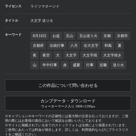
ライセンス
ライツマネージド
タイトル
大文字 送り火
キーワード
8月16日
お盆
五山
五山送り火
京都
京都市
京都府
伝統行事
八月
右大文字
和風
夏
夜
夜空
大
大文字
大文字焼
大文字焼き
山
年中行事
炎
盛夏
行事
近畿
送り火
この作品について問い合わせる
カンプデータ・ダウンロード
ウォーターマーク入り 1800×1200px
※キャプションやキーワードの正確性には最大限の注意を払っておりますが、ご使
用の際にはお客様の責任において確認をお願いいたしております。
※サイトに掲載されている全てのストックフォトは法律により保護されています。
ご使用にあたっては料金が発生します。詳しくは、利用規約ならびにプライスリス
トをご確認ください。