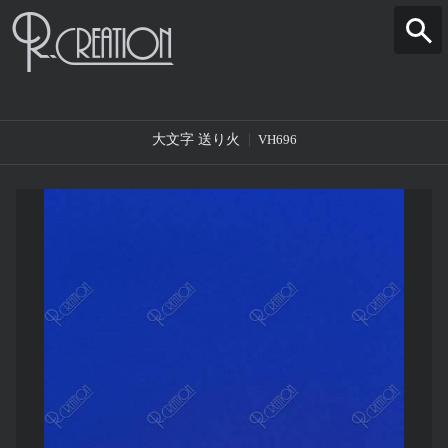
大文字 送り火
VH696