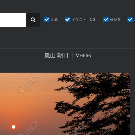
写真
イラスト・CG
横位置
嵐山 朝日
VH666