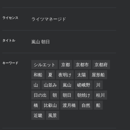
ライセンス
ライツマネージド
タイトル
嵐山 朝日
キーワード
シルエット
京都
京都市
京都府
和船
夏
夜明け
太陽
屋形船
山
山並み
嵐山
嵯峨野
川
日の出
朝
朝日
朝焼け
桂川
橋
比叡山
渡月橋
自然
船
近畿
風景