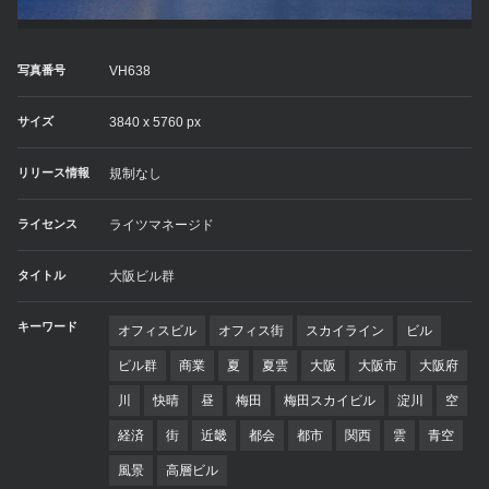
写真番号
VH638
サイズ
3840 x 5760 px
リリース情報
規制なし
ライセンス
ライツマネージド
タイトル
大阪ビル群
キーワード
オフィスビル
オフィス街
スカイライン
ビル
ビル群
商業
夏
夏雲
大阪
大阪市
大阪府
川
快晴
昼
梅田
梅田スカイビル
淀川
空
経済
街
近畿
都会
都市
関西
雲
青空
風景
高層ビル