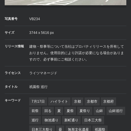
写真番号
VB234
サイズ
3744 x 5616 px
リリース情報
建物・祭事等について当社はプロパティリリースを所有して
おりません。使用目的により許諾が必要になる場合がありま
すので、必ず事前にご相談ください。
ライセンス
ライツマネージド
タイトル
祇園祭 巡行
キーワード
7月17日
ハイライト
京都
京都市
京都府
前祭
回る
夏
夏祭
夏祭り
山鉾
山鉾巡行
巡行
御池通り
新町通り
日本三大祭
日本三大祭り
昼
無形文化遺産
祇園祭