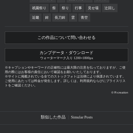
祇園祭り
祭
祭り
行事
見せ場
辻回し
近畿
鉾
長刀鉾
雲
青空
この作品について問い合わせる
カンプデータ・ダウンロード
ウォーターマーク入り 1200×1800px
※キャプションやキーワードの正確性には最大限の注意を払っておりますが、ご使
用の際にはお客様の責任において確認をお願いいたしております。
※サイトに掲載されている全てのストックフォトは法律により保護されています。
ご使用にあたっては料金が発生します。詳しくは、利用規約ならびにプライスリス
トをご確認ください。
© R-creation
類似した作品
Simular Posts