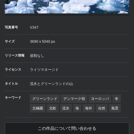
写真番号
V347
サイズ
3690 x 5040 px
リリース情報
規制なし
ライセンス
ライツマネージド
タイトル
流氷とグリーンランドの山
キーワード
グリーンランド
デンマーク領
ヨーロッパ
冬
北極圏
北欧
流氷
海
海外
自然
風景
この作品について問い合わせる