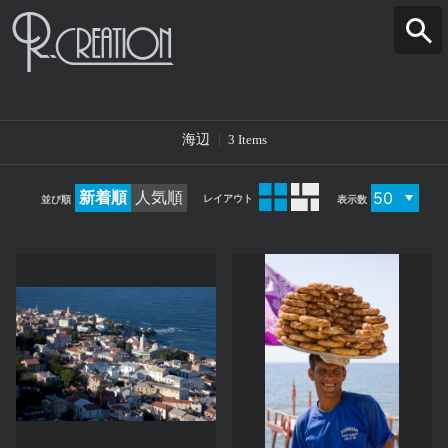
海辺
3 Items
新着順
人気順
レイアウト
並び順
表示数