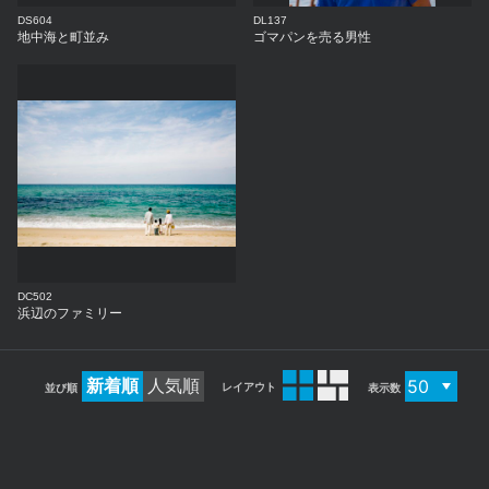
DS604
DL137
地中海と町並み
ゴマパンを売る男性
DC502
浜辺のファミリー
新着順
人気順
レイアウト
並び順
表示数