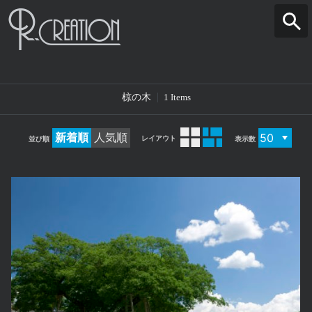
椋の木
1 Items
新着順
人気順
レイアウト
並び順
表示数