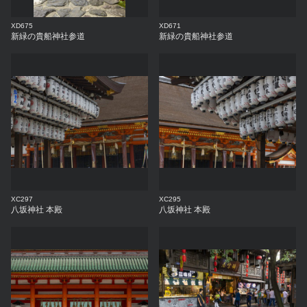
XD675
XD671
新緑の貴船神社参道
新緑の貴船神社参道
XC297
XC295
八坂神社 本殿
八坂神社 本殿