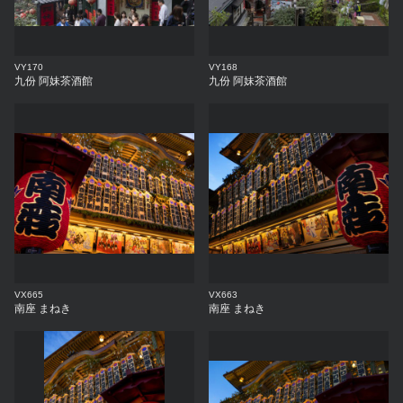
VY170
VY168
九份 阿妹茶酒館
九份 阿妹茶酒館
VX665
VX663
南座 まねき
南座 まねき