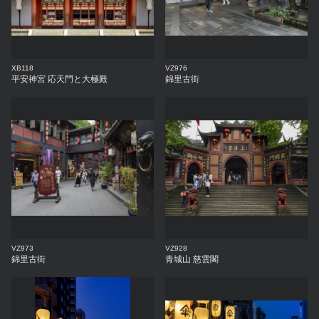
XB118
VZ976
平安神宮 応天門と大極殿
錦里古街
VZ973
VZ928
錦里古街
青城山 慈雲閣