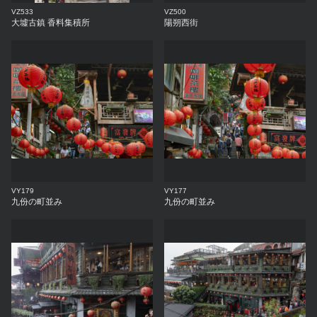
VZ533
VZ500
大墟古鎮 香料集積所
陽朔西街
VY179
VY177
九份の町並み
九份の町並み