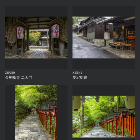
XE950
XE546
金剛輪寺 二天門
愛宕街道