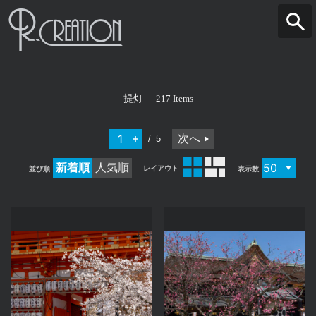
提灯
217 Items
次へ
5
新着順
人気順
レイアウト
並び順
表示数