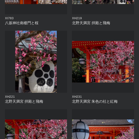
XI783
XH219
八坂神社南楼門と桜
北野天満宮 拝殿と飛梅
XH221
XH231
北野天満宮 拝殿と飛梅
北野天満宮 朱色の社と紅梅