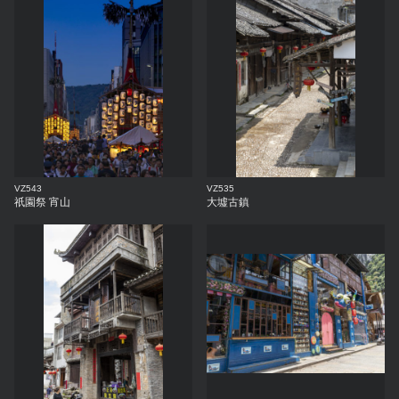
VZ543
VZ535
祇園祭 宵山
大墟古鎮