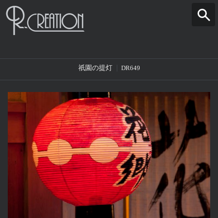
祇園の提灯
DR649