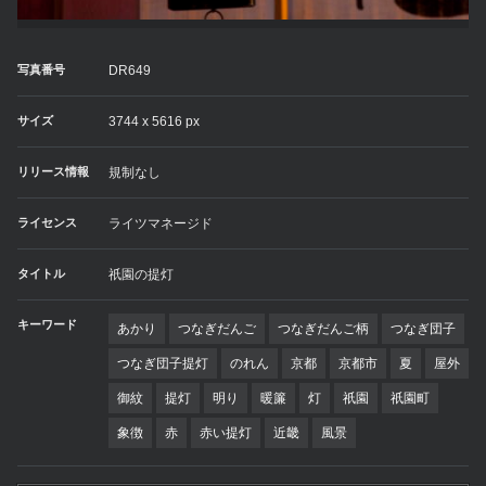
写真番号
DR649
サイズ
3744 x 5616 px
リリース情報
規制なし
ライセンス
ライツマネージド
タイトル
祇園の提灯
キーワード
あかり
つなぎだんご
つなぎだんご柄
つなぎ団子
つなぎ団子提灯
のれん
京都
京都市
夏
屋外
御紋
提灯
明り
暖簾
灯
祇園
祇園町
象徴
赤
赤い提灯
近畿
風景