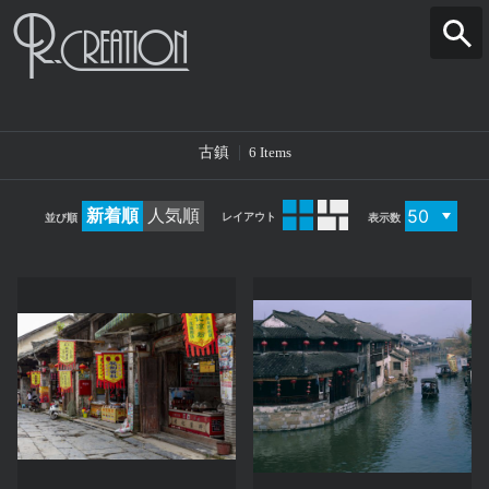
古鎮
6 Items
新着順
人気順
レイアウト
並び順
表示数