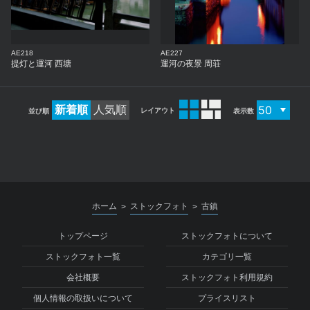
AE218
AE227
提灯と運河 西塘
運河の夜景 周荘
新着順
人気順
レイアウト
並び順
表示数
ホーム
ストックフォト
古鎮
>
>
トップページ
ストックフォトについて
ストックフォト一覧
カテゴリ一覧
会社概要
ストックフォト利用規約
個人情報の取扱いについて
プライスリスト