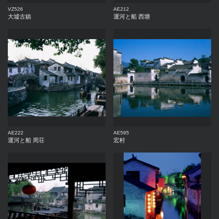
VZ526
AE212
大墟古鎮
運河と船 西塘
AE222
AE595
運河と船 周荘
宏村