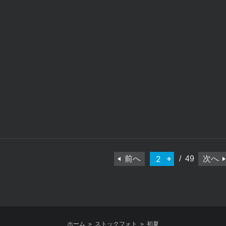
VS637
VS506
白毫寺の藤
好古園 石
前へ
49
次へ
ホーム
ストックフォト
初夏
>
>