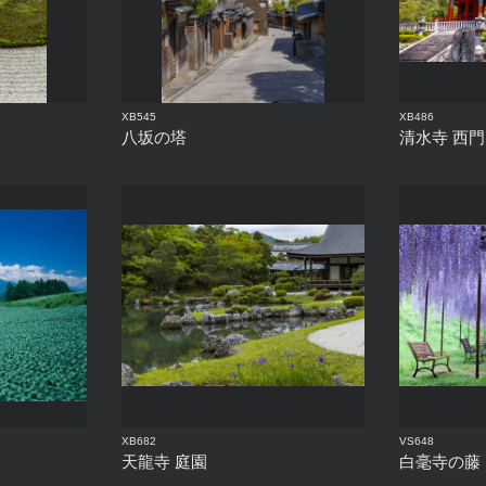
XB545
XB486
八坂の塔
清水寺 西
XB682
VS648
天龍寺 庭園
白毫寺の藤