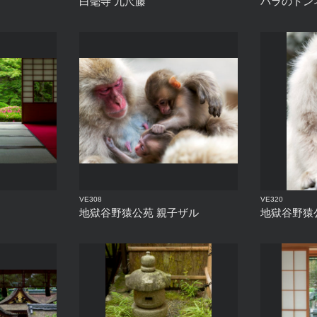
白毫寺 九尺藤
バラのトン
VE308
VE320
地獄谷野猿公苑 親子ザル
地獄谷野猿