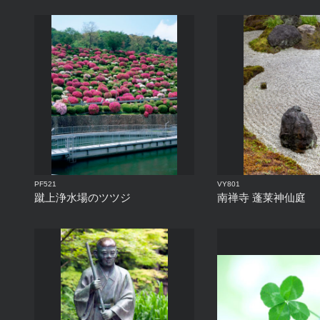
PF521
VY801
蹴上浄水場のツツジ
南禅寺 蓬莱神仙庭