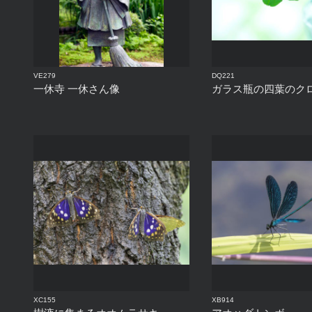
VE279
DQ221
一休寺 一休さん像
ガラス瓶の四葉のク
XC155
XB914