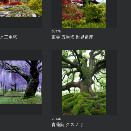
DV478
門と三重塔
東寺 五重塔 世界遺産
VE146
青蓮院 クスノキ