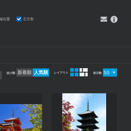
縦位置
正方形
新着順
人気順
レイアウト
並び順
表示数