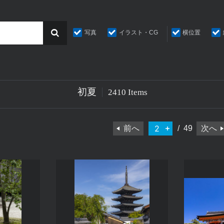
写真
イラスト・CG
横位置
初夏
2410 Items
前へ
49
次へ