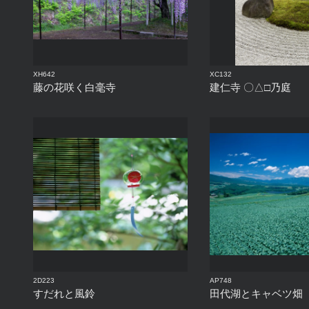
XH642
XC132
藤の花咲く白毫寺
建仁寺 〇△□乃庭
2D223
AP748
すだれと風鈴
田代湖とキャベツ畑