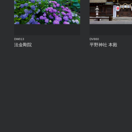
DW013
DV860
法金剛院
平野神社 本殿