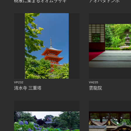
樹液に集まるオオムラサキ
アオハダトンボ
VP232
VH235
清水寺 三重塔
雲龍院