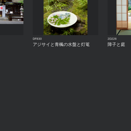
DF830
2D226
アジサイと青楓の水盤と灯篭
障子と庭