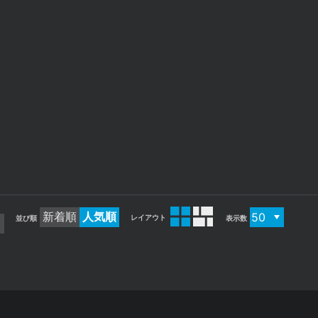
VP324
灯籠
彦根城 新緑
新着順
人気順
レイアウト
並び順
表示数