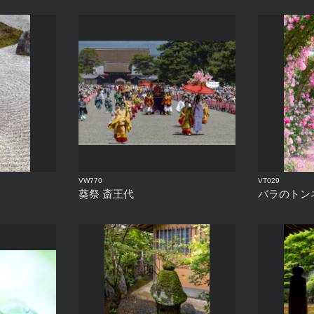
VW770
VT029
葵祭 斎王代
バラのトン