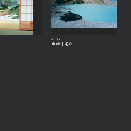
BF709
白根山湯釜