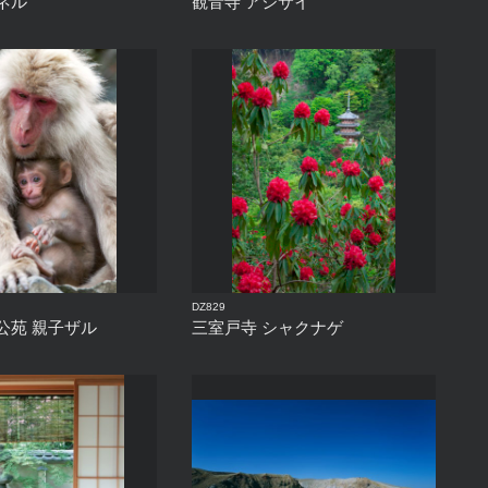
ネル
観音寺 アジサイ
DZ829
公苑 親子ザル
三室戸寺 シャクナゲ