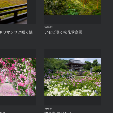
XG032
キワマンサク咲く随
アセビ咲く松花堂庭園
VP884