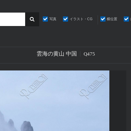
写真
イラスト・CG
横位置
雲海の黄山 中国
Q475