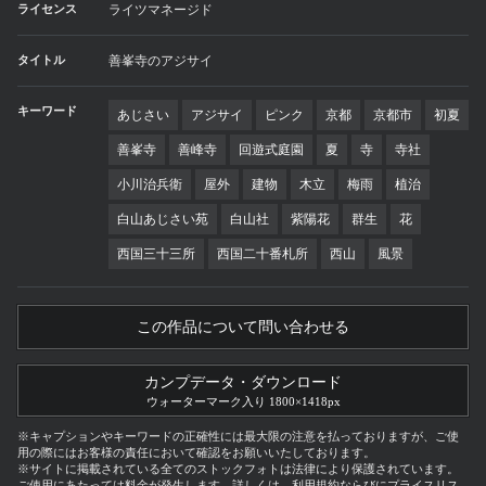
ライセンス
ライツマネージド
タイトル
善峯寺のアジサイ
キーワード
あじさい
アジサイ
ピンク
京都
京都市
初夏
善峯寺
善峰寺
回遊式庭園
夏
寺
寺社
小川治兵衛
屋外
建物
木立
梅雨
植治
白山あじさい苑
白山社
紫陽花
群生
花
西国三十三所
西国二十番札所
西山
風景
この作品について問い合わせる
カンプデータ・ダウンロード
ウォーターマーク入り 1800×1418px
※キャプションやキーワードの正確性には最大限の注意を払っておりますが、ご使
用の際にはお客様の責任において確認をお願いいたしております。
※サイトに掲載されている全てのストックフォトは法律により保護されています。
ご使用にあたっては料金が発生します。詳しくは、利用規約ならびにプライスリス