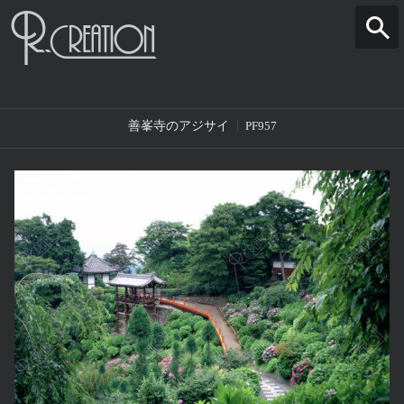
善峯寺のアジサイ
PF957