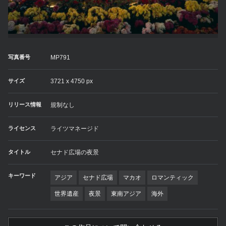
写真番号
MP791
サイズ
3721 x 4750 px
リリース情報
規制なし
ライセンス
ライツマネージド
タイトル
セナド広場の夜景
キーワード
アジア
セナド広場
マカオ
ロマンティック
世界遺産
夜景
東南アジア
海外