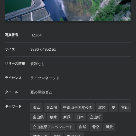
写真番号
HZ264
サイズ
3896 x 4952 px
リリース情報
規制なし
ライセンス
ライツマネージド
タイトル
夏の黒部ダム
キーワード
ダム
ダム湖
中部山岳国立公園
北陸
夏
富山
富山県
放水
新緑
日本
立山町
立山黒部アルペンルート
自然
青空
風景