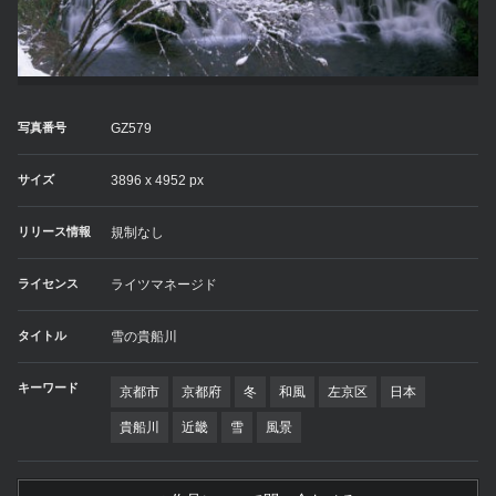
写真番号
GZ579
サイズ
3896 x 4952 px
リリース情報
規制なし
ライセンス
ライツマネージド
タイトル
雪の貴船川
キーワード
京都市
京都府
冬
和風
左京区
日本
貴船川
近畿
雪
風景