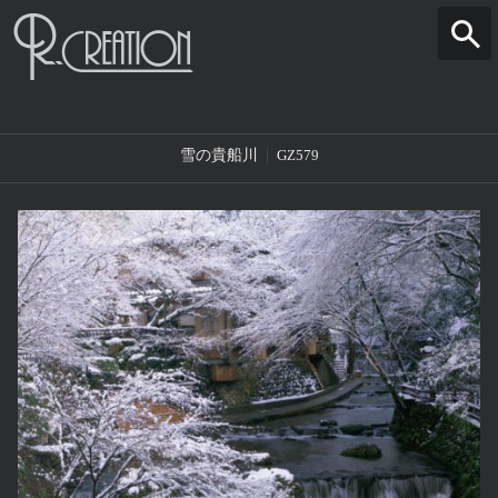
雪の貴船川
GZ579