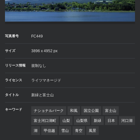
写真番号
FC449
サイズ
3896 x 4952 px
リリース情報
規制なし
ライセンス
ライツマネージド
タイトル
新緑と富士山
キーワード
ナショナルパーク
和風
国立公園
富士山
富士河口湖町
山梨
山梨県
新緑
日本
河口湖
湖
甲信越
雪山
青空
風景