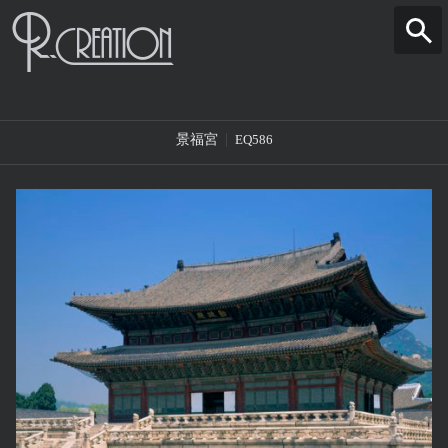
景福宮
EQ586