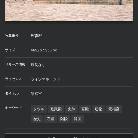
写真番号
EQ586
サイズ
4692 x 5956 px
リリース情報
規制なし
ライセンス
ライツマネージド
タイトル
景福宮
キーワード
ソウル
勤政殿
史跡
宮殿
建物
景福宮
歴史
石畳
階段
韓国