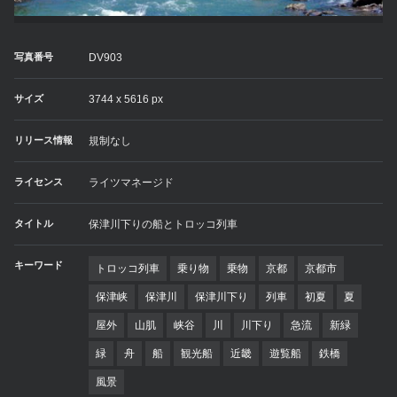
写真番号
DV903
サイズ
3744 x 5616 px
リリース情報
規制なし
ライセンス
ライツマネージド
タイトル
保津川下りの船とトロッコ列車
キーワード
トロッコ列車
乗り物
乗物
京都
京都市
保津峡
保津川
保津川下り
列車
初夏
夏
屋外
山肌
峡谷
川
川下り
急流
新緑
緑
舟
船
観光船
近畿
遊覧船
鉄橋
風景