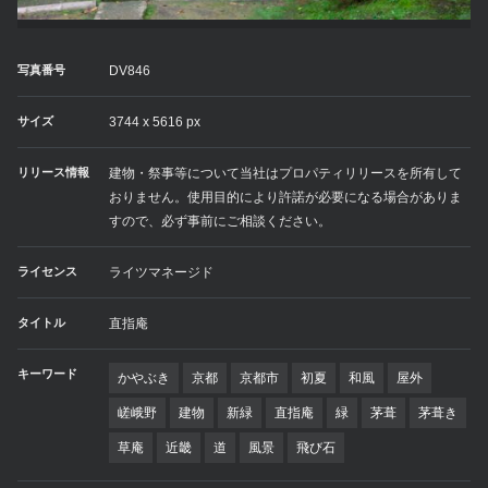
写真番号
DV846
サイズ
3744 x 5616 px
リリース情報
建物・祭事等について当社はプロパティリリースを所有して
おりません。使用目的により許諾が必要になる場合がありま
すので、必ず事前にご相談ください。
ライセンス
ライツマネージド
タイトル
直指庵
キーワード
かやぶき
京都
京都市
初夏
和風
屋外
嵯峨野
建物
新緑
直指庵
緑
茅葺
茅葺き
草庵
近畿
道
風景
飛び石