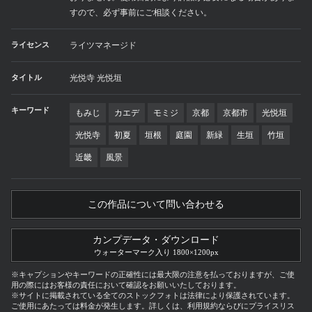
すので、必ず事前にご相談ください。
ライセンス
ライツマネージド
タイトル
光悦寺 光悦垣
キーワード
もみじ
カエデ
モミジ
京都
京都市
光悦垣
光悦寺
初夏
垣根
庭園
新緑
生垣
竹垣
近畿
風景
この作品について問い合わせる
カンプデータ・ダウンロード
ウォーターマーク入り 1800×1200px
※キャプションやキーワードの正確性には最大限の注意を払っておりますが、ご使
用の際にはお客様の責任において確認をお願いいたしております。
※サイトに掲載されている全てのストックフォトは法律により保護されています。
ご使用にあたっては料金が発生します。詳しくは、利用規約ならびにプライスリス