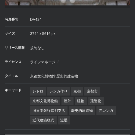
写真番号
DV424
サイズ
3744 x 5616 px
リリース情報
規制なし
ライセンス
ライツマネージド
タイトル
京都文化博物館 歴史的建造物
キーワード
レトロ
レンガ作り
京都
京都市
京都文化博物館
屋外
建物
建造物
旧日本銀行京都支店
歴史的建造物
赤レンガ
近代建築様式
近畿