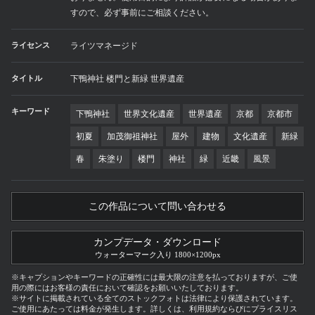
すので、必ず事前にご相談ください。
ライセンス
ライツマネージド
タイトル
下鴨神社 楼門と新緑 世界遺産
キーワード
下鴨神社
世界文化遺産
世界遺産
京都
京都市
初夏
加茂御祖神社
屋外
建物
文化遺産
新緑
春
朱塗り
楼門
神社
緑
近畿
風景
この作品について問い合わせる
カンプデータ・ダウンロード
ウォーターマーク入り 1800×1200px
※キャプションやキーワードの正確性には最大限の注意を払っておりますが、ご使
用の際にはお客様の責任において確認をお願いいたしております。
※サイトに掲載されている全てのストックフォトは法律により保護されています。
ご使用にあたっては料金が発生します。詳しくは、利用規約ならびにプライスリス