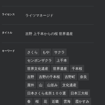
ライセンス
ライツマネージド
タイトル
吉野 上千本からの桜 世界遺産
キーワード
さくら
もや
サクラ
センボンザクラ
上千本
世界文化遺産
世界遺産
千本桜
吉野
吉野の千本桜
吉野町
奈良
屋外
山
山並み
文化遺産
日本さくら名所１００選
日本三大桜
春
桜
花
近畿
雲海
霞かすみ