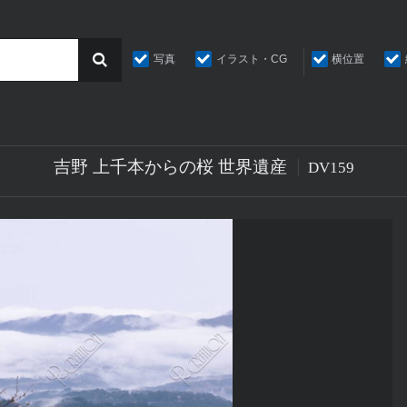
写真
イラスト・CG
横位置
吉野 上千本からの桜 世界遺産
DV159