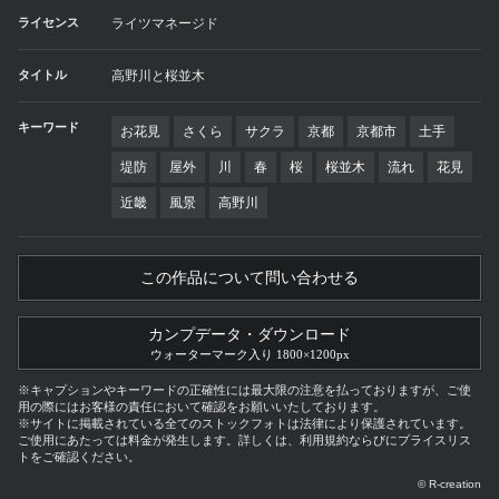
ライセンス
ライツマネージド
タイトル
高野川と桜並木
キーワード
お花見
さくら
サクラ
京都
京都市
土手
堤防
屋外
川
春
桜
桜並木
流れ
花見
近畿
風景
高野川
この作品について問い合わせる
カンプデータ・ダウンロード
ウォーターマーク入り 1800×1200px
※キャプションやキーワードの正確性には最大限の注意を払っておりますが、ご使
用の際にはお客様の責任において確認をお願いいたしております。
※サイトに掲載されている全てのストックフォトは法律により保護されています。
ご使用にあたっては料金が発生します。詳しくは、利用規約ならびにプライスリス
トをご確認ください。
© R-creation