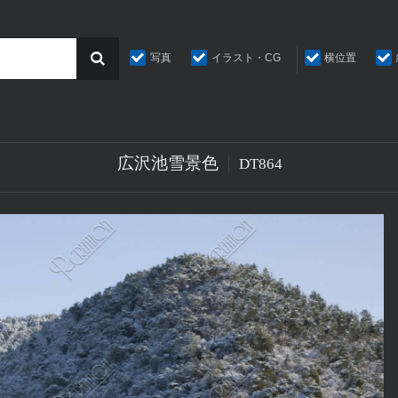
写真
イラスト・CG
横位置
広沢池雪景色
DT864