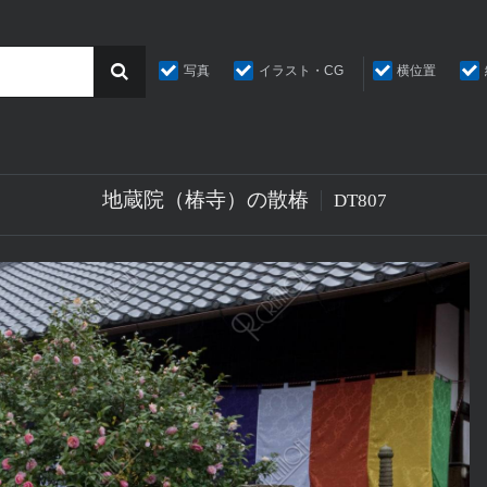
写真
イラスト・CG
横位置
地蔵院（椿寺）の散椿
DT807