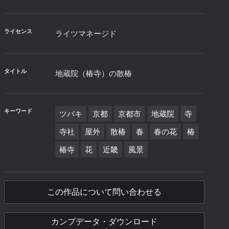
ライセンス
ライツマネージド
タイトル
地蔵院（椿寺）の散椿
キーワード
ツバキ
京都
京都市
地蔵院
寺
寺社
屋外
散椿
春
春の花
椿
椿寺
花
近畿
風景
この作品について問い合わせる
カンプデータ・ダウンロード