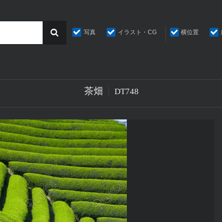
写真
イラスト・CG
横位置
茶畑
DT748