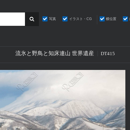
写真
イラスト・CG
横位置
流氷と野鳥と知床連山 世界遺産
DT415