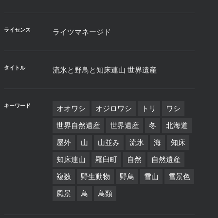
ライセンス
ライツマネージド
タイトル
流氷と野鳥と知床連山 世界遺産
キーワード
オオワシ
オジロワシ
トリ
ワシ
世界自然遺産
世界遺産
冬
北海道
屋外
山
山並み
流氷
海
知床
知床連山
羅臼町
自然
自然遺産
複数
野生動物
野鳥
雪山
雪景色
風景
鳥
鳥類