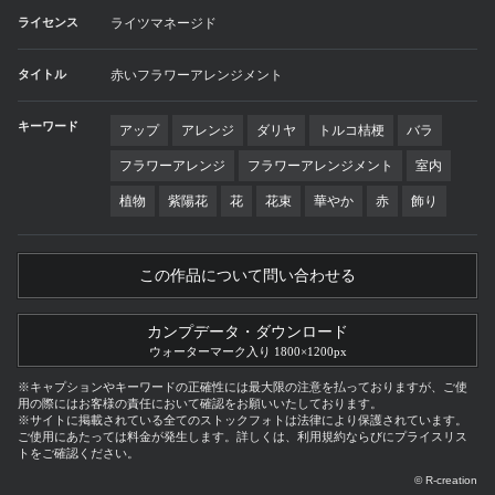
ライセンス
ライツマネージド
タイトル
赤いフラワーアレンジメント
キーワード
アップ
アレンジ
ダリヤ
トルコ桔梗
バラ
フラワーアレンジ
フラワーアレンジメント
室内
植物
紫陽花
花
花束
華やか
赤
飾り
この作品について問い合わせる
カンプデータ・ダウンロード
ウォーターマーク入り 1800×1200px
※キャプションやキーワードの正確性には最大限の注意を払っておりますが、ご使
用の際にはお客様の責任において確認をお願いいたしております。
※サイトに掲載されている全てのストックフォトは法律により保護されています。
ご使用にあたっては料金が発生します。詳しくは、利用規約ならびにプライスリス
トをご確認ください。
© R-creation