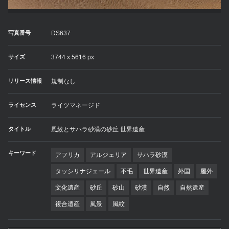
写真番号
DS637
サイズ
3744 x 5616 px
リリース情報
規制なし
ライセンス
ライツマネージド
タイトル
風紋とサハラ砂漠の砂丘 世界遺産
キーワード
アフリカ
アルジェリア
サハラ砂漠
タッシリナジェール
不毛
世界遺産
外国
屋外
文化遺産
砂丘
砂山
砂漠
自然
自然遺産
複合遺産
風景
風紋