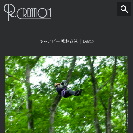
キャノピー 密林遊泳
DS317