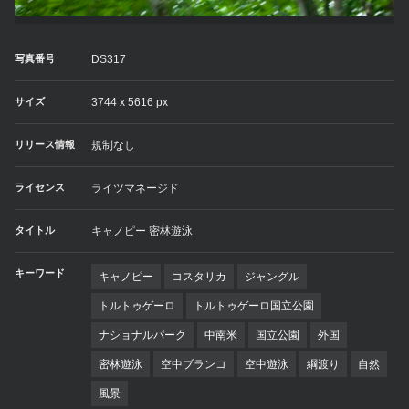
写真番号
DS317
サイズ
3744 x 5616 px
リリース情報
規制なし
ライセンス
ライツマネージド
タイトル
キャノピー 密林遊泳
キーワード
キャノピー
コスタリカ
ジャングル
トルトゥゲーロ
トルトゥゲーロ国立公園
ナショナルパーク
中南米
国立公園
外国
密林遊泳
空中ブランコ
空中遊泳
綱渡り
自然
風景