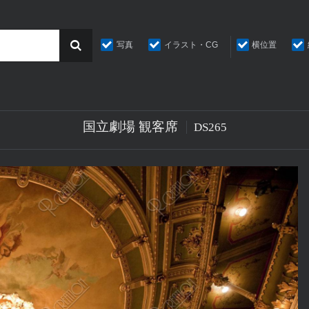
写真
イラスト・CG
横位置
国立劇場 観客席
DS265