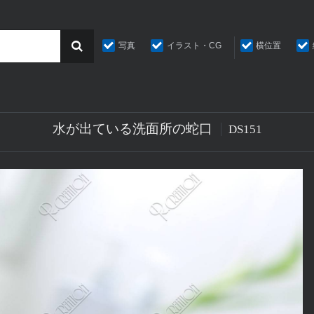
写真
イラスト・CG
横位置
水が出ている洗面所の蛇口
DS151