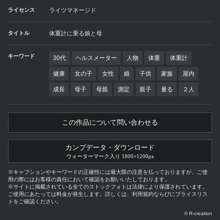
ライセンス
ライツマネージド
タイトル
体重計に乗る娘と母
キーワード
30代
ヘルスメーター
人物
体重
体重計
健康
女の子
女性
娘
子供
家族
屋内
成長
母子
母親
測定
親子
量る
２人
この作品について問い合わせる
カンプデータ・ダウンロード
ウォーターマーク入り 1800×1200px
※キャプションやキーワードの正確性には最大限の注意を払っておりますが、ご使
用の際にはお客様の責任において確認をお願いいたしております。
※サイトに掲載されている全てのストックフォトは法律により保護されています。
ご使用にあたっては料金が発生します。詳しくは、利用規約ならびにプライスリス
トをご確認ください。
© R-creation